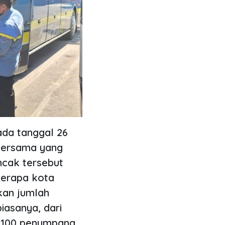
ada tanggal 26
 bersama yang
uncak tersebut
berapa kota
kan jumlah
iasanya, dari
 4100 penumpang