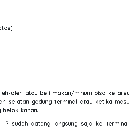
atas)
oleh-oleh atau beli makan/minum bisa ke are
lah selatan gedung terminal atau ketika ma
g belok kanan.
 ..? sudah datang langsung saja ke Termina