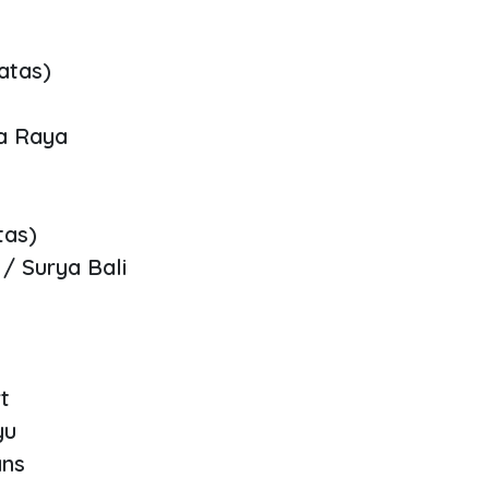
atas)
a Raya
tas)
 / Surya Bali
t
yu
ans