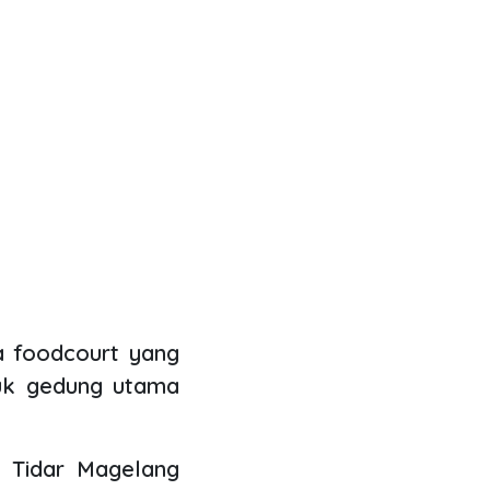
a foodcourt yang
suk gedung utama
l Tidar Magelang