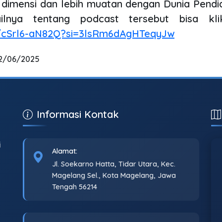
 dimensi dan lebih muatan dengan Dunia Pendid
ilnya tentang podcast tersebut bisa klik
e/cSrl6-aN82Q?si=3lsRm6dAgHTeqyJw
12/06/2025
Informasi Kontak
i
Alamat:
Jl. Soekarno Hatta, Tidar Utara, Kec.
Magelang Sel., Kota Magelang, Jawa
Tengah 56214