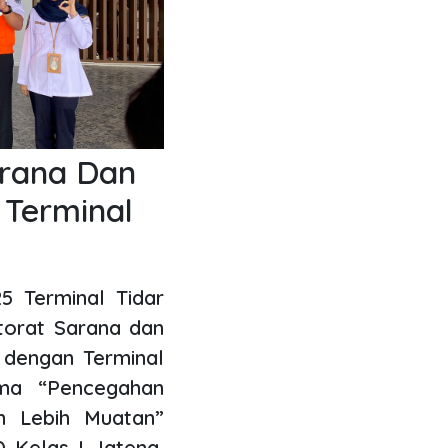
arana Dan
 Terminal
5 Terminal Tidar
torat Sarana dan
 dengan Terminal
ma “Pencegahan
n Lebih Muatan”
 Kelas I Jateng,