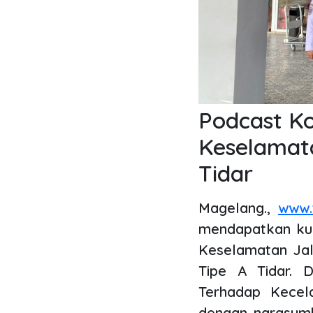
Podcast Ko
Keselamata
Tidar
Magelang.,
www.t
mendapatkan kun
Keselamatan Jal
Tipe A Tidar.
Terhadap Kecel
dengan narasumb