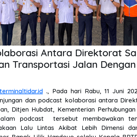
laborasi Antara Direktorat S
n Transportasi Jalan Dengan
erminaltidar.id
., Pada hari Rabu, 11 Juni 202
jungan dan podcast kolaborasi antara Direk
an, Ditjen Hubdat, Kementerian Perhubungan
 Dalam podcast tersebut membawakan te
akaan Lalu Lintas Akibat Lebih Dimensi da
er Bapak Lilik Handoyo selaku Kepala BPTD